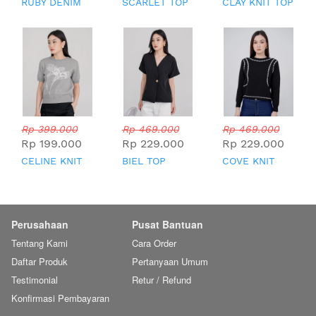
RUBY DENIM
SCARLET TOP
CLAY KNIT TOP
TOP
Rp 399.000
Rp 469.000
Rp 469.000
Rp 199.000
Rp 229.000
Rp 229.000
CELINE KNIT
BIEL TOP
COVE KNIT
TOP
TOP
Perusahaan
Pusat Bantuan
Tentang Kami
Cara Order
Daftar Produk
Pertanyaan Umum
Testimonial
Retur / Refund
Konfirmasi Pembayaran