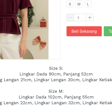
S
M
L
Beli Sekarang
T
`
`
Size S:
Lingkar Dada 90cm, Panjang 52cm
g Lengan 21cm, Lingkar Lengan 30cm, Lingkar Ketia
Size M:
Lingkar Dada 102cm, Panjang 55cm
g Lengan 22cm, Lingkar Lengan 32cm, Lingkar Ketia