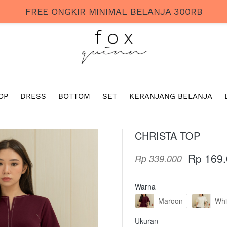
FREE ONGKIR MINIMAL BELANJA 300RB
OP
DRESS
BOTTOM
SET
KERANJANG BELANJA
CHRISTA TOP
Rp 169
Rp 339.000
Warna
Maroon
Whi
Ukuran