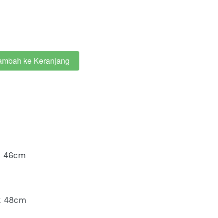
ambah ke Keranjang
k 46cm 
k 48cm 