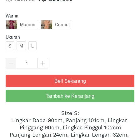
Warna
Maroon
Creme
Ukuran
S
M
L
Beli Sekarang
`
Tambah ke Keranjang
`
Size S:
Lingkar Dada 90cm, Panjang 101cm, Lingkar 
Pinggang 90cm, Lingkar Pinggul 102cm
Panjang Lengan 24cm, Lingkar Lengan 32cm, 