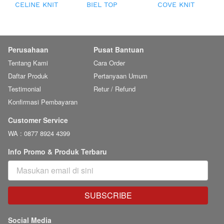
CELINE KNIT
BIEL TOP
COVE KNIT
TOP
TOP
Perusahaan
Pusat Bantuan
Tentang Kami
Cara Order
Daftar Produk
Pertanyaan Umum
Testimonial
Retur / Refund
Konfirmasi Pembayaran
Customer Service
WA : 0877 8924 4399
Info Promo & Produk Terbaru
SUBSCRIBE
`
Social Media