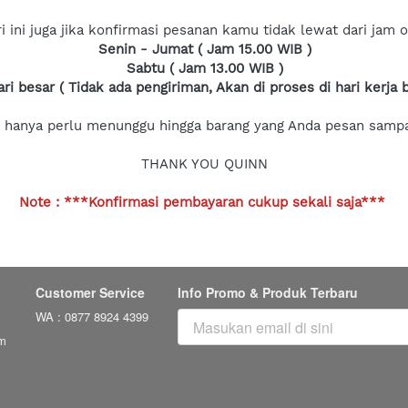
i ini juga jika konfirmasi pesanan kamu tidak lewat dari jam o
Senin - Jumat ( Jam 15.00 WIB )
Sabtu ( Jam 13.00 WIB )
ri besar ( Tidak ada pengiriman, Akan di proses di hari kerja b
a hanya perlu menunggu hingga barang yang Anda pesan samp
THANK YOU QUINN
Note :
***Konfirmasi pembayaran cukup sekali saja***
Customer Service
Info Promo & Produk Terbaru
WA : 0877 8924 4399
m