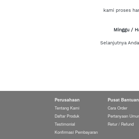
kami proses har
Minggu / Ha
Selanjutnya And
Perusahaan
Pusat Bantuan
Tentang Kami
Cara Order
Daftar Produk
Pertanyaan Umu
Testimonial
Retur / Refund
Konfirmasi Pembayaran