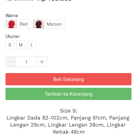
Warna
Red
Maroon
Ukuran
S
M
L
Beli Sekarang
`
Tambah ke Keranjang
`
Size S:
Lingkar Dada 82-102cm, Panjang 61cm, Panjang 
Lengan 29cm, Lingkar Lengan 28cm, Lingkar 
Ketiak 48cm