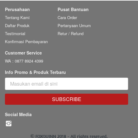
Perusahaan
Pusat Bantuan
Tentang Kami
Cara Order
Daftar Produk
Pertanyaan Umum
Testimonial
Retur / Refund
Konfirmasi Pembayaran
Customer Service
WA : 0877 8924 4399
Info Promo & Produk Terbaru
SUBSCRIBE
`
Social Media
 FOXQUINN 2018 - 
All rights reserved.