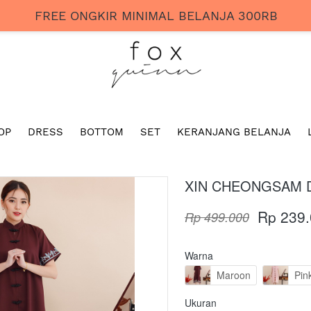
FREE ONGKIR MINIMAL BELANJA 300RB
OP
DRESS
BOTTOM
SET
KERANJANG BELANJA
XIN CHEONGSAM 
Rp 239
Rp 499.000
Warna
Maroon
Pin
Ukuran