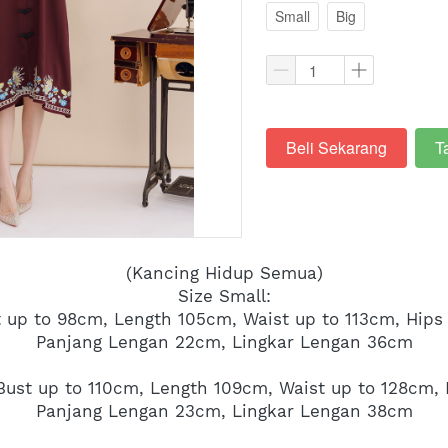
Small
Big
Beli Sekarang
T
`
`
(Kancing Hidup Semua)
Size Small:
st up to 98cm, Length 105cm, Waist up to 113cm, Hips
Panjang Lengan 22cm, Lingkar Lengan 36cm
e Bust up to 110cm, Length 109cm, Waist up to 128cm,
Panjang Lengan 23cm, Lingkar Lengan 38cm