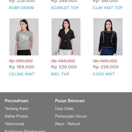
Rp 229.000
Rp 249.000
Rp 199.000
RUBY DENIM
SCARLET TOP
CLAY KNIT TOP
TOP
Rp 399.000
Rp 469.000
Rp 469.000
Rp 199.000
Rp 229.000
Rp 229.000
CELINE KNIT
BIEL TOP
COVE KNIT
TOP
TOP
Perusahaan
Pusat Bantuan
Tentang Kami
Cara Order
Daftar Produk
Pertanyaan Umum
Testimonial
Retur / Refund
Konfirmasi Pembayaran