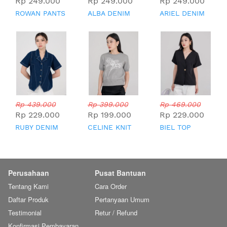
Rp 249.000
Rp 249.000
Rp 249.000
ROWAN PANTS
ALBA DENIM
ARIEL DENIM
TOP
TOP
Rp 439.000
Rp 399.000
Rp 469.000
Rp 229.000
Rp 199.000
Rp 229.000
RUBY DENIM
CELINE KNIT
BIEL TOP
TOP
TOP
Perusahaan
Pusat Bantuan
Tentang Kami
Cara Order
Daftar Produk
Pertanyaan Umum
Testimonial
Retur / Refund
Konfirmasi Pembayaran