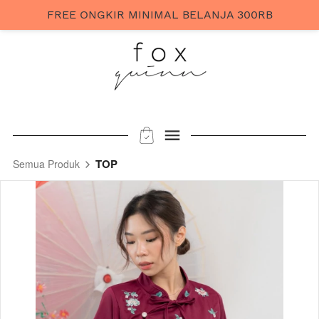
FREE ONGKIR MINIMAL BELANJA 300RB
TOP
Semua Produk