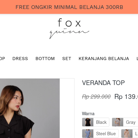
FREE ONGKIR MINIMAL BELANJA 300RB
OP
DRESS
BOTTOM
SET
KERANJANG BELANJA
VERANDA TOP
Rp 139
Rp 299.000
Warna
Black
Gray
Steel Blue
L