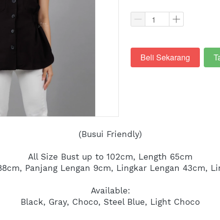
Beli Sekarang
T
`
`
(Busui Friendly)
All Size Bust up to 102cm, Length 65cm
-88cm, Panjang Lengan 9cm, Lingkar Lengan 43cm, Li
Available:
Black, Gray, Choco, Steel Blue, Light Choco