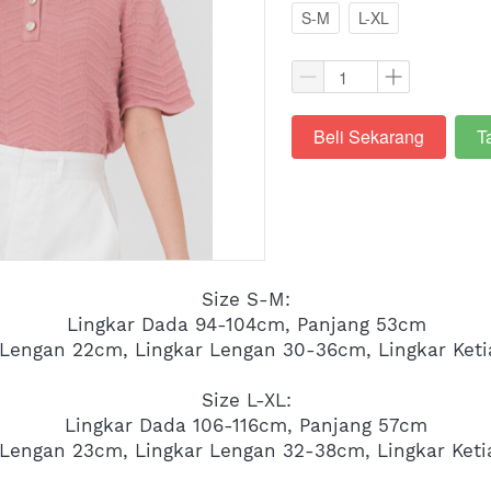
S-M
L-XL
Beli Sekarang
T
`
`
Size S-M:
Lingkar Dada 94-104cm, Panjang 53cm
Lengan 22cm, Lingkar Lengan 30-36cm, Lingkar Ket
Size L-XL:
Lingkar Dada 106-116cm, Panjang 57cm
 Lengan 23cm, Lingkar Lengan 32-38cm, Lingkar Ket