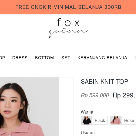
FREE ONGKIR MINIMAL BELANJA 300RB
OP
DRESS
BOTTOM
SET
KERANJANG BELANJA
SABIN KNIT TOP
Rp 299
Rp 599.000
Warna
Black
Rose
Ukuran