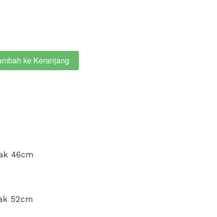
ambah ke Keranjang
iak 46cm 
iak 52cm 