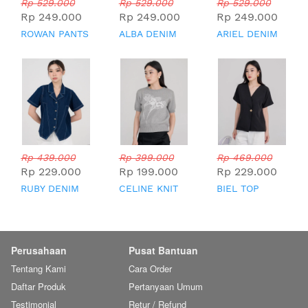
Rp 529.000
Rp 529.000
Rp 529.000
Rp 249.000
Rp 249.000
Rp 249.000
ROWAN PANTS
ALBA DENIM
ARIEL DENIM
TOP
TOP
Rp 439.000
Rp 399.000
Rp 469.000
Rp 229.000
Rp 199.000
Rp 229.000
RUBY DENIM
CELINE KNIT
BIEL TOP
TOP
TOP
Perusahaan
Pusat Bantuan
Tentang Kami
Cara Order
Daftar Produk
Pertanyaan Umum
Testimonial
Retur / Refund