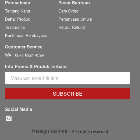
Perusahaan
Pusat Bantuan
Tentang Kami
Cara Order
Daftar Produk
Pertanyaan Umum
Testimonial
Retur / Refund
Konfirmasi Pembayaran
Customer Service
WA : 0877 8924 4399
Info Promo & Produk Terbaru
SUBSCRIBE
`
Social Media
 FOXQUINN 2018 - 
All rights reserved.