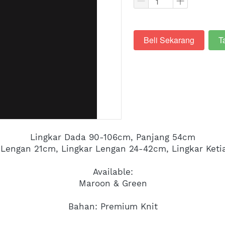
Beli Sekarang
T
`
`
Lingkar Dada 90-106cm, Panjang 54cm
 Lengan 21cm, Lingkar Lengan 24-42cm, Lingkar Keti
Available:
Maroon & Green
Bahan: Premium Knit