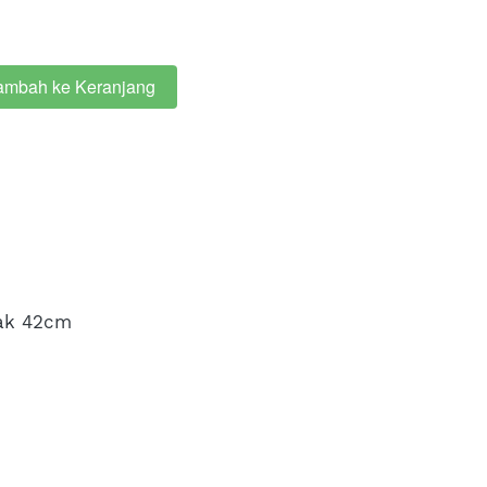
ambah ke Keranjang
ak 42cm 