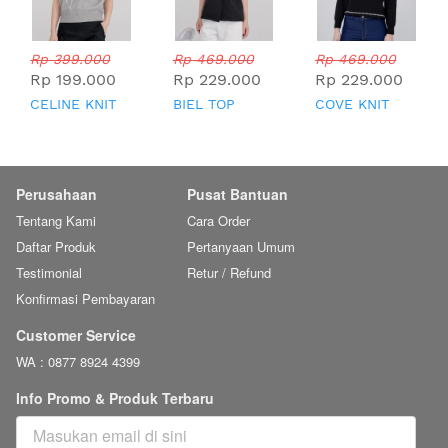
Rp 399.000
Rp 469.000
Rp 469.000
Rp 199.000
Rp 229.000
Rp 229.000
CELINE KNIT
BIEL TOP
COVE KNIT
TOP
TOP
Perusahaan
Pusat Bantuan
Tentang Kami
Cara Order
Daftar Produk
Pertanyaan Umum
Testimonial
Retur / Refund
Konfirmasi Pembayaran
Customer Service
WA : 0877 8924 4399
Info Promo & Produk Terbaru