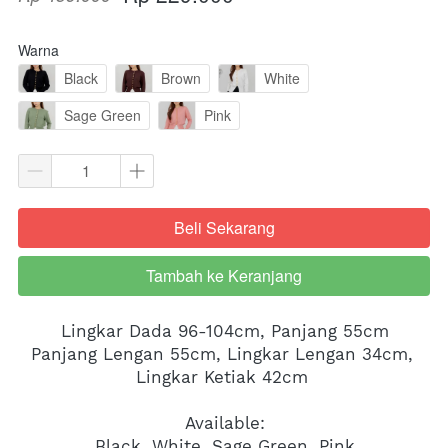
Warna
Black
Brown
White
Sage Green
Pink
Beli Sekarang
`
Tambah ke Keranjang
`
Lingkar Dada 96-104cm, Panjang 55cm
Panjang Lengan 55cm, Lingkar Lengan 34cm, 
Lingkar Ketiak 42cm 
Available:
Black, White, Sage Green, Pink