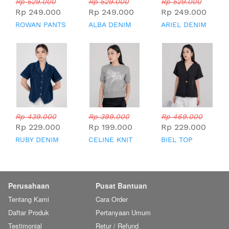
Rp 529.000
Rp 529.000
Rp 529.000
Rp 249.000
Rp 249.000
Rp 249.000
ROWAN PANTS
ALBA DENIM
ARIEL DENIM
TOP
TOP
Rp 439.000
Rp 399.000
Rp 469.000
Rp 229.000
Rp 199.000
Rp 229.000
RUBY DENIM
CELINE KNIT
BIEL TOP
TOP
TOP
Perusahaan
Pusat Bantuan
Tentang Kami
Cara Order
Daftar Produk
Pertanyaan Umum
Testimonial
Retur / Refund