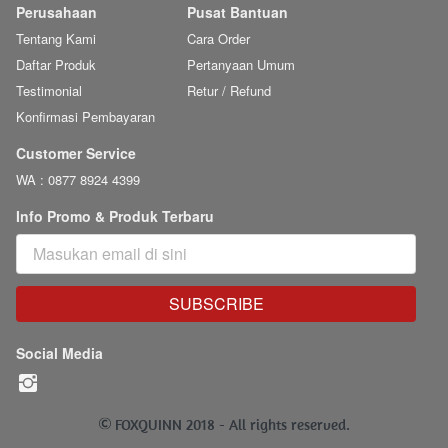
Perusahaan
Pusat Bantuan
Tentang Kami
Cara Order
Daftar Produk
Pertanyaan Umum
Testimonial
Retur / Refund
Konfirmasi Pembayaran
Customer Service
WA : 0877 8924 4399
Info Promo & Produk Terbaru
SUBSCRIBE
`
Social Media
 FOXQUINN 2018 - 
All rights reserved.