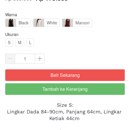
Warna
Black
White
Maroon
Ukuran
S
M
L
Beli Sekarang
`
Tambah ke Keranjang
`
Size S:
Lingkar Dada 84-90cm, Panjang 64cm, Lingkar 
Ketiak 44cm 