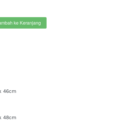
ambah ke Keranjang
ak 46cm
ak 48cm