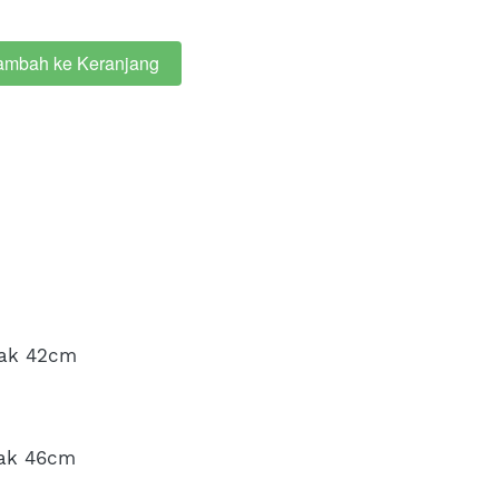
ambah ke Keranjang
iak 42cm 
iak 46cm 