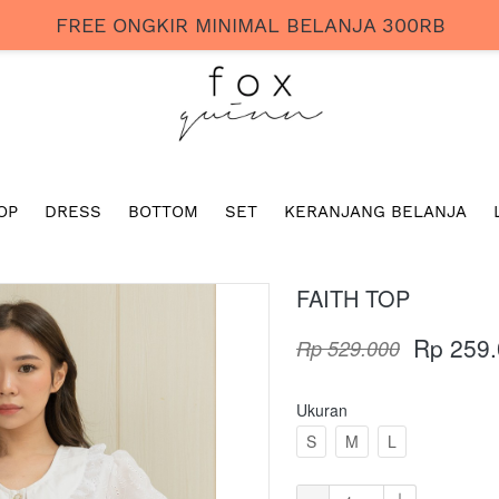
FREE ONGKIR MINIMAL BELANJA 300RB
OP
DRESS
BOTTOM
SET
KERANJANG BELANJA
FAITH TOP
Rp 259
Rp 529.000
Ukuran
S
M
L