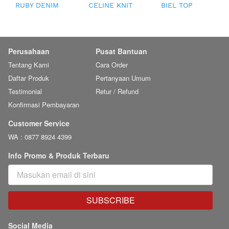
RUBY DENIM
CELINE KNIT
BIEL TOP
TOP
TOP
Perusahaan
Pusat Bantuan
Tentang Kami
Cara Order
Daftar Produk
Pertanyaan Umum
Testimonial
Retur / Refund
Konfirmasi Pembayaran
Customer Service
WA : 0877 8924 4399
Info Promo & Produk Terbaru
SUBSCRIBE
`
Social Media