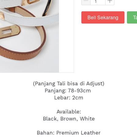
Beli Sekarang
T
`
`
(Panjang Tali bisa di Adjust)
Panjang: 78-93cm 
Lebar: 2cm
Available:
Black, Brown, White
Bahan: Premium Leather