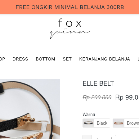
FREE ONGKIR MINIMAL BELANJA 300RB
OP
DRESS
BOTTOM
SET
KERANJANG BELANJA
ELLE BELT
Rp 99.0
Rp 200.000
Warna
Black
Brow