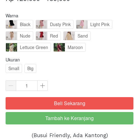
Warna
Black
Dusty Pink
Light Pink
Nude
Red
Sand
Lettuce Green
Maroon
Ukuran
Small
Big
Beli Sekarang
`
Tambah ke Keranjang
`
(Busui Friendly, Ada Kantong)