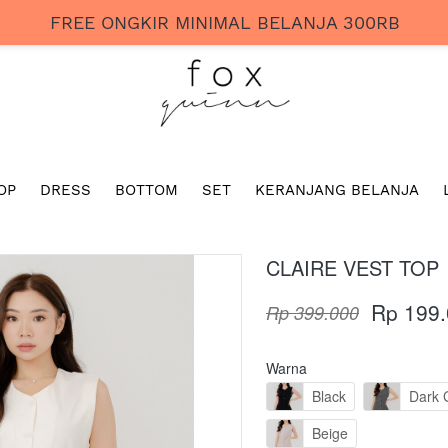
FREE ONGKIR MINIMAL BELANJA 300RB
OP
DRESS
BOTTOM
SET
KERANJANG BELANJA
CLAIRE VEST TOP
Rp 199
Rp 399.000
Warna
Black
Dark 
Beige