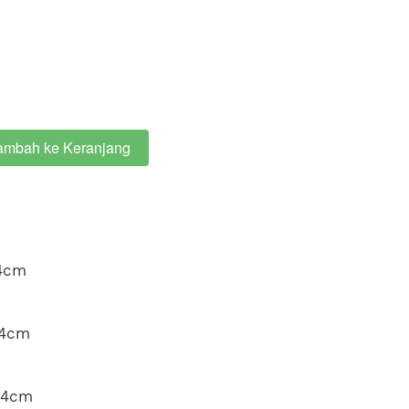
ambah ke Keranjang
44cm
44cm
44cm