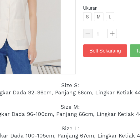
Ukuran
S
M
L
Beli Sekarang
T
`
`
Size S:
gkar Dada 92-96cm, Panjang 66cm, Lingkar Ketiak 
Size M:
gkar Dada 96-100cm, Panjang 66cm, Lingkar Ketiak 
Size L:
gkar Dada 100-105cm, Panjang 67cm, Lingkar Ketiak 