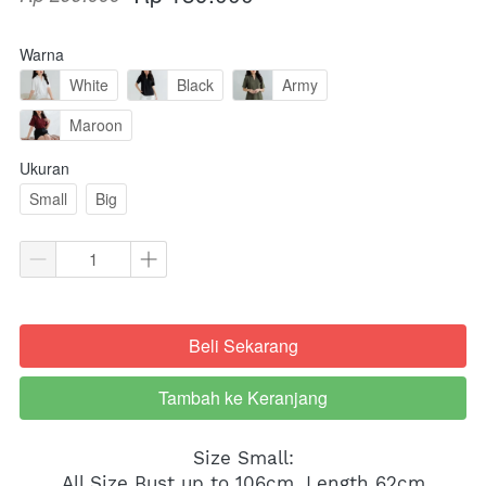
Warna
White
Black
Army
Maroon
Ukuran
Small
Big
Beli Sekarang
`
Tambah ke Keranjang
`
Size Small:
All Size Bust up to 106cm, Length 62cm